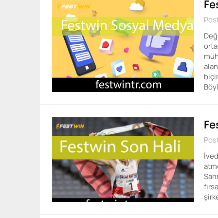
Fe
Pos
Değe
orta
müh
alan
biçi
Böyl
Fe
Pos
İved
atmo
Sarı
fırs
şirk