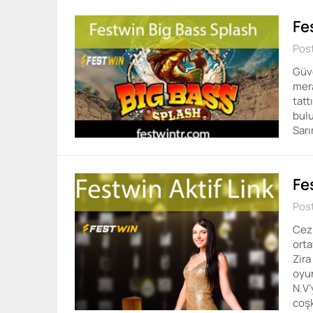
Fe
Post
Güve
mera
tatt
bulu
Sarı
Fe
Post
Cezb
orta
Zira
oyun
N.V’
coşk