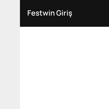
Skip
to
Festwin Giriş
content