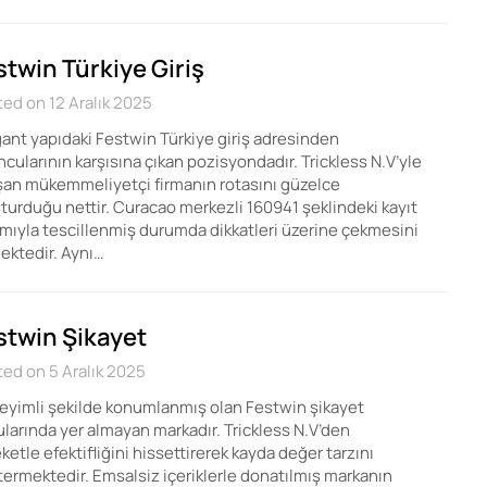
stwin Türkiye Giriş
ed on 12 Aralık 2025
ant yapıdaki Festwin Türkiye giriş adresinden
cularının karşısına çıkan pozisyondadır. Trickless N.V’yle
şan mükemmeliyetçi firmanın rotasını güzelce
turduğu nettir. Curacao merkezli 160941 şeklindeki kayıt
mıyla tescillenmiş durumda dikkatleri üzerine çekmesini
ektedir. Aynı…
stwin Şikayet
ed on 5 Aralık 2025
yimli şekilde konumlanmış olan Festwin şikayet
larında yer almayan markadır. Trickless N.V’den
ketle efektifliğini hissettirerek kayda değer tarzını
ermektedir. Emsalsiz içeriklerle donatılmış markanın