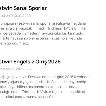
stwin Sanal Sporlar
ted on 9 Ocak 2026
p yapısını Festwin sanal sporlar aracılığıyla meydana
ren sıra dışı yapıdaki firmadır. Trickless N.V’yle birlikte
lı çerçevede hizmetlerini ayyuka çıkartan taraftadır.
msı temaya sahip online bahis ila casino şirketinde
ern görünüm söz…
stwin Engelsiz Giriş 2026
ted on 2 Ocak 2026
tijli çerçevesiyle Festwin engelsiz giriş 2026 üzerinden
lımın yoğunca yaşandığı sitedir. Sarımsı temaya sahip
alıcılığıyla bilinen mekanda coşkunun aralıksızca
ndığı bakidir. Trickless N.V’yle çalışan dominantlıktaki
ada ciddi para kazanma şansı söz…