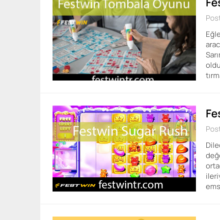
Fe
Pos
Eğle
arac
Sarı
old
tırm
Fe
Pos
Dile
değe
orta
iler
emsa