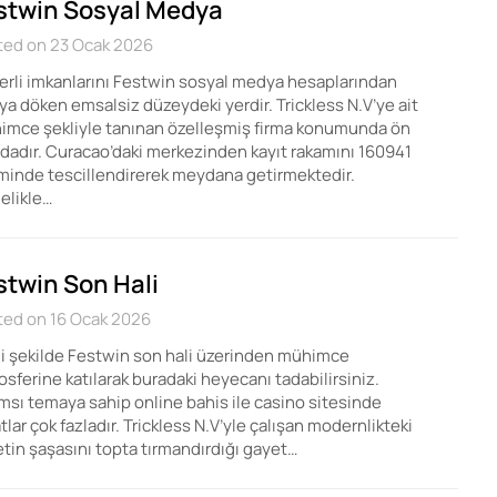
stwin Sosyal Medya
ted on 23 Ocak 2026
rli imkanlarını Festwin sosyal medya hesaplarından
ya döken emsalsiz düzeydeki yerdir. Trickless N.V’ye ait
imce şekliyle tanınan özelleşmiş firma konumunda ön
dadır. Curacao’daki merkezinden kayıt rakamını 160941
minde tescillendirerek meydana getirmektedir.
elikle…
stwin Son Hali
ted on 16 Ocak 2026
i şekilde Festwin son hali üzerinden mühimce
sferine katılarak buradaki heyecanı tadabilirsiniz.
msı temaya sahip online bahis ile casino sitesinde
atlar çok fazladır. Trickless N.V’yle çalışan modernlikteki
etin şaşasını topta tırmandırdığı gayet…