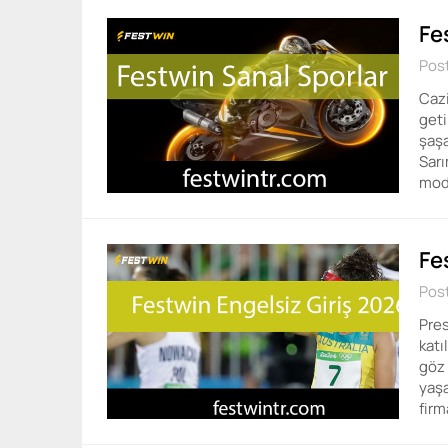
Fe
Pos
Cazi
geti
şaşa
Sarı
mod
Fe
Pos
Pres
katı
göz 
yaşa
firm