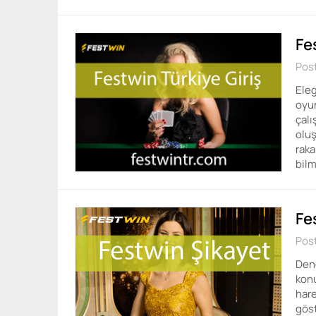
Fe
Post
Eleg
oyun
çalı
oluş
raka
bilm
Fe
Post
Dene
konu
hare
göst