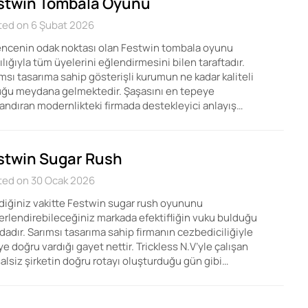
stwin Tombala Oyunu
ted on 6 Şubat 2026
ncenin odak noktası olan Festwin tombala oyunu
ılığıyla tüm üyelerini eğlendirmesini bilen taraftadır.
msı tasarıma sahip gösterişli kurumun ne kadar kaliteli
uğu meydana gelmektedir. Şaşasını en tepeye
andıran modernlikteki firmada destekleyici anlayış…
stwin Sugar Rush
ted on 30 Ocak 2026
diğiniz vakitte Festwin sugar rush oyununu
rlendirebileceğiniz markada efektifliğin vuku bulduğu
dadır. Sarımsı tasarıma sahip firmanın cezbediciliğiyle
iye doğru vardığı gayet nettir. Trickless N.V’yle çalışan
lsiz şirketin doğru rotayı oluşturduğu gün gibi…