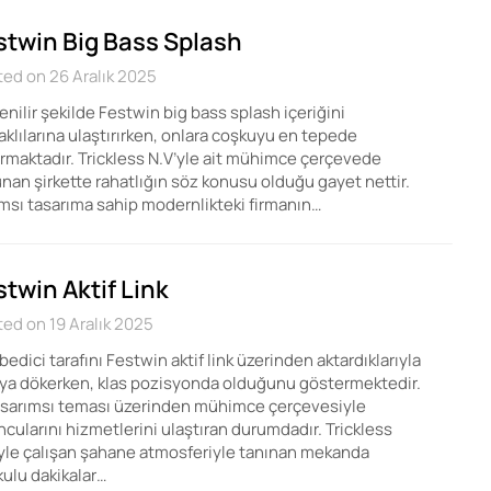
stwin Big Bass Splash
ed on 26 Aralık 2025
nilir şekilde Festwin big bass splash içeriğini
klılarına ulaştırırken, onlara coşkuyu en tepede
ırmaktadır. Trickless N.V’yle ait mühimce çerçevede
nan şirkette rahatlığın söz konusu olduğu gayet nettir.
msı tasarıma sahip modernlikteki firmanın…
stwin Aktif Link
ed on 19 Aralık 2025
edici tarafını Festwin aktif link üzerinden aktardıklarıyla
ya dökerken, klas pozisyonda olduğunu göstermektedir.
 sarımsı teması üzerinden mühimce çerçevesiyle
cularını hizmetlerini ulaştıran durumdadır. Trickless
yle çalışan şahane atmosferiyle tanınan mekanda
ulu dakikalar…