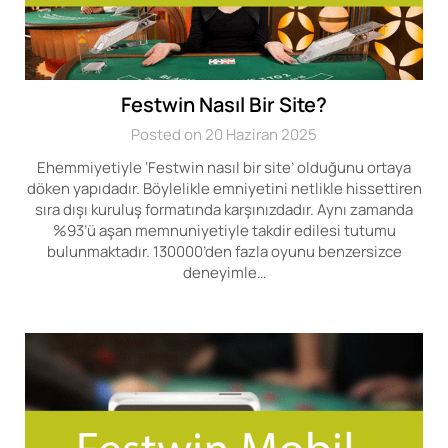
Festwin Nasıl Bir Site?
Posted on 20 Haziran 2025
Ehemmiyetiyle ‘Festwin nasıl bir site’ olduğunu ortaya
döken yapıdadır. Böylelikle emniyetini netlikle hissettiren
sıra dışı kuruluş formatında karşınızdadır. Aynı zamanda
%93’ü aşan memnuniyetiyle takdir edilesi tutumu
bulunmaktadır. 130000’den fazla oyunu benzersizce
deneyimle…