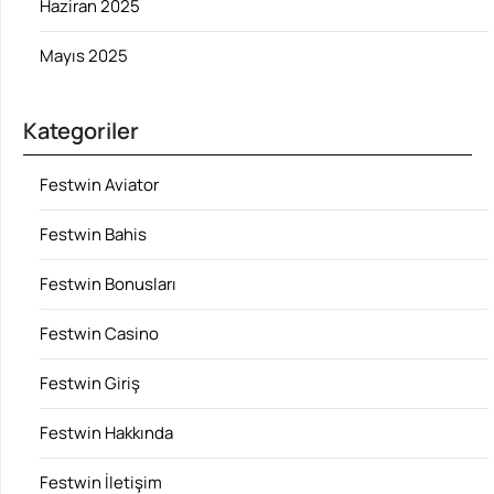
Haziran 2025
Mayıs 2025
Kategoriler
Festwin Aviator
Festwin Bahis
Festwin Bonusları
Festwin Casino
Festwin Giriş
Festwin Hakkında
Festwin İletişim