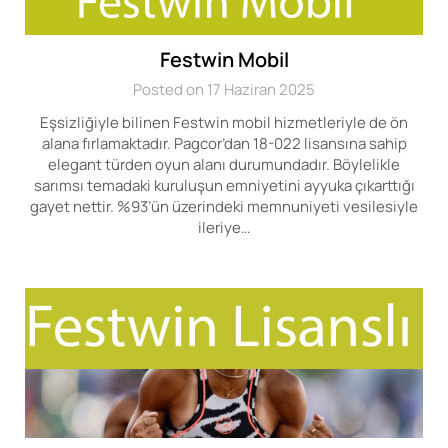
Festwin Mobil
Posted on 17 Haziran 2025
Eşsizliğiyle bilinen Festwin mobil hizmetleriyle de ön
alana fırlamaktadır. Pagcor’dan 18-022 lisansına sahip
elegant türden oyun alanı durumundadır. Böylelikle
sarımsı temadaki kuruluşun emniyetini ayyuka çıkarttığı
gayet nettir. %93’ün üzerindeki memnuniyeti vesilesiyle
ileriye…