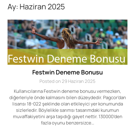
Ay:
Haziran 2025
Festwin Deneme Bonusu
Posted on 29 Haziran 2025
Kullanıcılarına Festwin deneme bonusu vermezken,
diğerleriyle önde kalmasını bilen düzeydedir. Pagcor’dan
lisansı 18-022 şeklinde olan etkileyici yer konumunda
sizlerledir. Böylelikle sarımsı tasarımdaki kurumun
muvaffakiyetini arşa taşıdığı gayet nettir. 130000’den
fazla oyunu benzersizce…