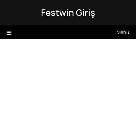
Skip
Festwin Giriş
to
content
Menu