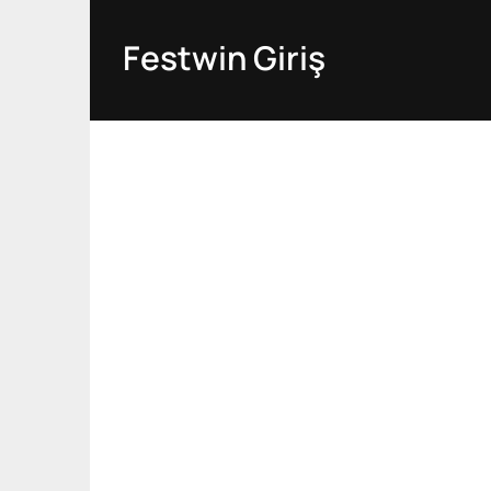
Skip
to
Festwin Giriş
content