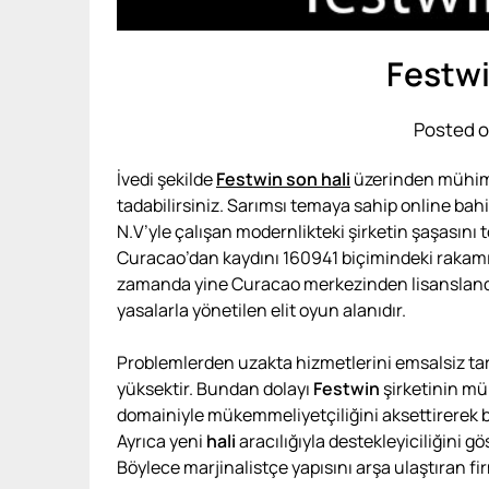
Festwi
Posted o
İvedi şekilde
Festwin son hali
üzerinden mühimc
tadabilirsiniz. Sarımsı temaya sahip online bahis
N.V’yle çalışan modernlikteki şirketin şaşasını t
Curacao’dan kaydını 160941 biçimindeki rakamıyla
zamanda yine Curacao merkezinden lisansland
yasalarla yönetilen elit oyun alanıdır.
Problemlerden uzakta hizmetlerini emsalsiz tar
yüksektir. Bundan dolayı
Festwin
şirketinin mü
domainiyle mükemmeliyetçiliğini aksettirerek bi
Ayrıca yeni
hali
aracılığıyla destekleyiciliğini 
Böylece marjinalistçe yapısını arşa ulaştıran fir