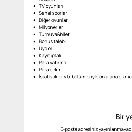
TV oyunları
Sanal sporlar
Diğer oyunlar
Milyonerler
Turnuva&bilet
Bonus talebi
Üye ol
Kayıt iptali
Para yatırma
Para çekme
İstatistikler v.b. bölümleriyle ön alana çıkma
Bir y
E-posta adresiniz yayınlanmayac