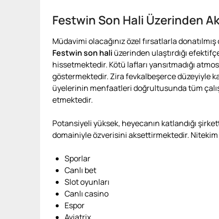
Festwin Son Hali Üzerinden Akt
Müdavimi olacağınız özel fırsatlarla donatılmış 
Festwin son hali
üzerinden ulaştırdığı efektifçe
hissetmektedir. Kötü lafları yansıtmadığı atmo
göstermektedir. Zira fevkalbeşerce düzeyiyle ka
üyelerinin menfaatleri doğrultusunda tüm çalış
etmektedir.
Potansiyeli yüksek, heyecanın katlandığı şirke
domainiyle özverisini aksettirmektedir. Nitekim
Sporlar
Canlı bet
Slot oyunları
Canlı casino
Espor
Aviatrix