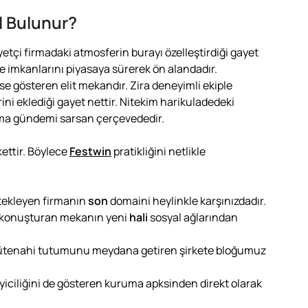
l Bulunur?
tçi firmadaki atmosferin burayı özelleştirdiği gayet
çe imkanlarını piyasaya sürerek ön alandadır.
ese gösteren elit mekandır. Zira deneyimli ekiple
erini eklediği gayet nettir. Nitekim harikuladedeki
ima gündemi sarsan çerçevededir.
kettir. Böylece
Festwin
pratikliğini netlikle
tekleyen firmanın
son
domaini heylinkle karşınızdadır.
i konuşturan mekanın yeni
hali
sosyal ağlarından
amütenahi tutumunu meydana getiren şirkete bloğumuz
kleyiciliğini de gösteren kuruma apksinden direkt olarak