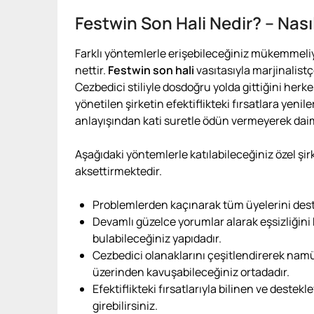
Festwin Son Hali Nedir? – Nası
Farklı yöntemlerle erişebileceğiniz mükemmeliye
nettir.
Festwin son hali
vasıtasıyla marjinalist
Cezbedici stiliyle dosdoğru yolda gittiğini herk
yönetilen şirketin efektiflikteki fırsatlara yenil
anlayışından kati suretle ödün vermeyerek da
Aşağıdaki yöntemlerle katılabileceğiniz özel şir
aksettirmektedir.
Problemlerden kaçınarak tüm üyelerini des
Devamlı güzelce yorumlar alarak eşsizliğin
bulabileceğiniz yapıdadır.
Cezbedici olanaklarını çeşitlendirerek n
üzerinden kavuşabileceğiniz ortadadır.
Efektiflikteki fırsatlarıyla bilinen ve deste
girebilirsiniz.