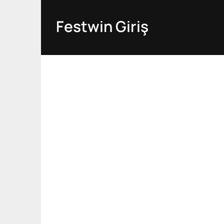
Skip
to
Festwin Giriş
content