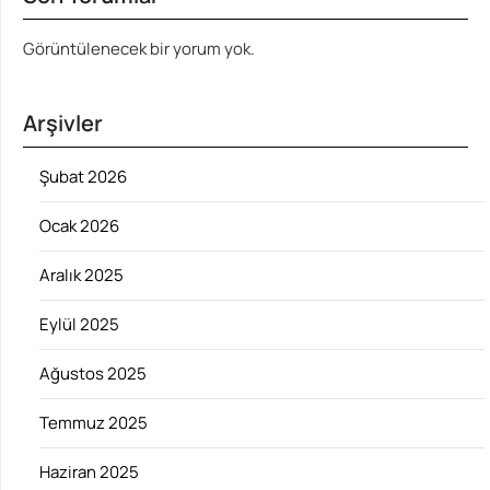
Görüntülenecek bir yorum yok.
Arşivler
Şubat 2026
Ocak 2026
Aralık 2025
Eylül 2025
Ağustos 2025
Temmuz 2025
Haziran 2025