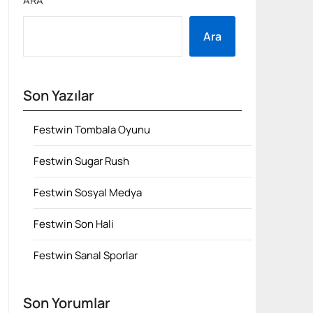
ARA
Ara
Son Yazılar
Festwin Tombala Oyunu
Festwin Sugar Rush
Festwin Sosyal Medya
Festwin Son Hali
Festwin Sanal Sporlar
Son Yorumlar