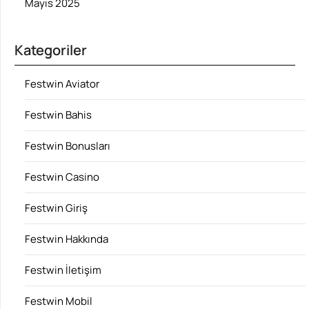
Mayıs 2025
Kategoriler
Festwin Aviator
Festwin Bahis
Festwin Bonusları
Festwin Casino
Festwin Giriş
Festwin Hakkında
Festwin İletişim
Festwin Mobil