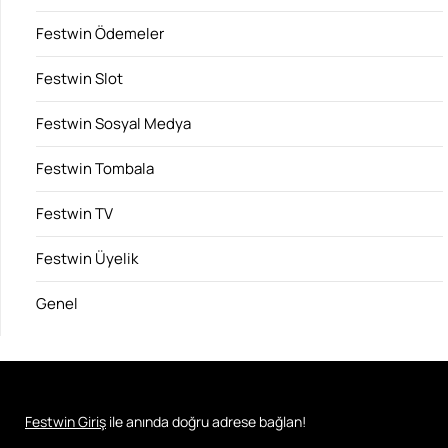
Festwin Ödemeler
Festwin Slot
Festwin Sosyal Medya
Festwin Tombala
Festwin TV
Festwin Üyelik
Genel
Festwin Giriş
ile anında doğru adrese bağlan!