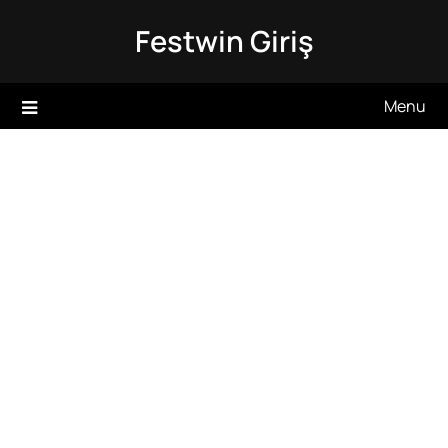
Skip
Festwin Giriş
to
content
Menu