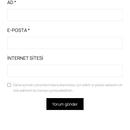
AD
*
E-POSTA
*
İNTERNET SITESI
Daha sonraki yorumlarımda kullanılması için adım, e-posta adresim ve
site adresim bu tarayıcıya kaydedilsin.