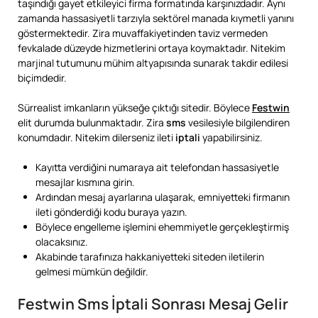
taşındığı gayet etkileyici firma formatında karşınızdadır. Aynı
zamanda hassasiyetli tarzıyla sektörel manada kıymetli yanını
göstermektedir. Zira muvaffakiyetinden taviz vermeden
fevkalade düzeyde hizmetlerini ortaya koymaktadır. Nitekim
marjinal tutumunu mühim altyapısında sunarak takdir edilesi
biçimdedir.
Sürrealist imkanların yükseğe çıktığı sitedir. Böylece
Festwin
elit durumda bulunmaktadır. Zira
sms
vesilesiyle bilgilendiren
konumdadır. Nitekim dilerseniz ileti
iptali
yapabilirsiniz.
Kayıtta verdiğini numaraya ait telefondan hassasiyetle
mesajlar kısmına girin.
Ardından mesaj ayarlarına ulaşarak, emniyetteki firmanın
ileti gönderdiği kodu buraya yazın.
Böylece engelleme işlemini ehemmiyetle gerçekleştirmiş
olacaksınız.
Akabinde tarafınıza hakkaniyetteki siteden iletilerin
gelmesi mümkün değildir.
Festwin Sms İptali Sonrası Mesaj Gelir