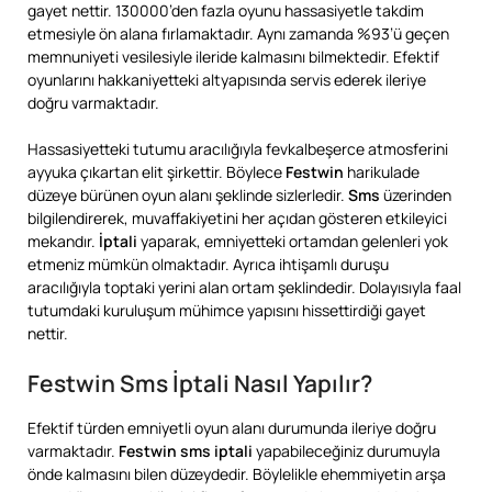
gayet nettir. 130000’den fazla oyunu hassasiyetle takdim
etmesiyle ön alana fırlamaktadır. Aynı zamanda %93’ü geçen
memnuniyeti vesilesiyle ileride kalmasını bilmektedir. Efektif
oyunlarını hakkaniyetteki altyapısında servis ederek ileriye
doğru varmaktadır.
Hassasiyetteki tutumu aracılığıyla fevkalbeşerce atmosferini
ayyuka çıkartan elit şirkettir. Böylece
Festwin
harikulade
düzeye bürünen oyun alanı şeklinde sizlerledir.
Sms
üzerinden
bilgilendirerek, muvaffakiyetini her açıdan gösteren etkileyici
mekandır.
İptali
yaparak, emniyetteki ortamdan gelenleri yok
etmeniz mümkün olmaktadır. Ayrıca ihtişamlı duruşu
aracılığıyla toptaki yerini alan ortam şeklindedir. Dolayısıyla faal
tutumdaki kuruluşum mühimce yapısını hissettirdiği gayet
nettir.
Festwin Sms İptali Nasıl Yapılır?
Efektif türden emniyetli oyun alanı durumunda ileriye doğru
varmaktadır.
Festwin sms iptali
yapabileceğiniz durumuyla
önde kalmasını bilen düzeydedir. Böylelikle ehemmiyetin arşa